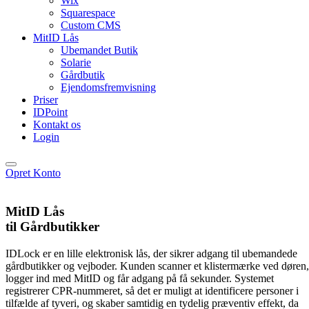
Wix
Squarespace
Custom CMS
MitID Lås
Ubemandet Butik
Solarie
Gårdbutik
Ejendomsfremvisning
Priser
IDPoint
Kontakt os
Login
Opret Konto
MitID Lås
til Gårdbutikker
IDLock er en lille elektronisk lås, der sikrer adgang til ubemandede
gårdbutikker og vejboder. Kunden scanner et klistermærke ved døren,
logger ind med MitID og får adgang på få sekunder. Systemet
registrerer CPR-nummeret, så det er muligt at identificere personer i
tilfælde af tyveri, og skaber samtidig en tydelig præventiv effekt, da