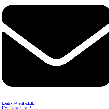
kontakt@verifyid.dk
Hvad koster låsen?