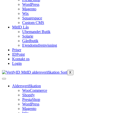
WordPress
Magento
Wix
Squarespace
Custom CMS
MitID Lås
Ubemandet Butik
Solarie
Gårdbutik
Ejendomsfremvisning
Priser
IDPoint
Kontakt os
Login
X
Aldersverifikation
WooCommerce
Shopify
PrestaShop
WordPress
Magento