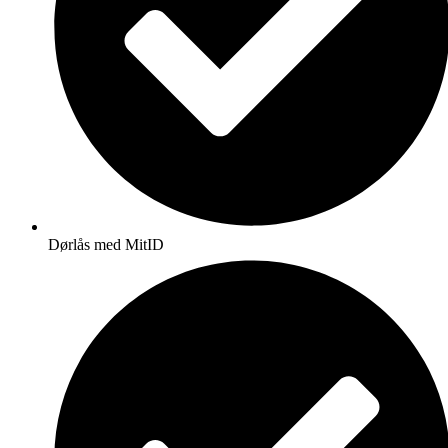
Dørlås med MitID