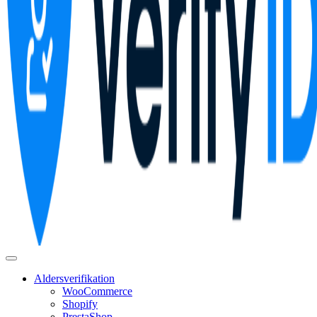
Aldersverifikation
WooCommerce
Shopify
PrestaShop