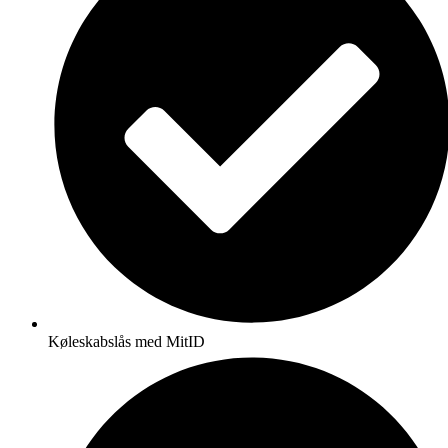
Køleskabslås med MitID