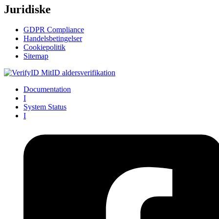
Juridiske
GDPR Compliance
Handelsbetingelser
Cookiepolitik​
Sitemap
Documentation
I
System Status
I