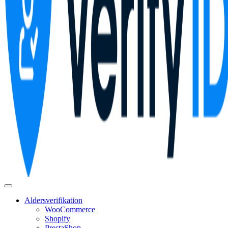
Aldersverifikation
WooCommerce
Shopify
PrestaShop