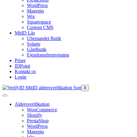
WordPress
Magento
Wix
Squarespace
Custom CMS
MitID Lås
Ubemandet Butik
Solarie
Gårdbutik
Ejendomsfremvisning
Priser
IDPoint
Kontakt os
Login
X
Aldersverifikation
WooCommerce
Shopify
PrestaShop
WordPress
Magento