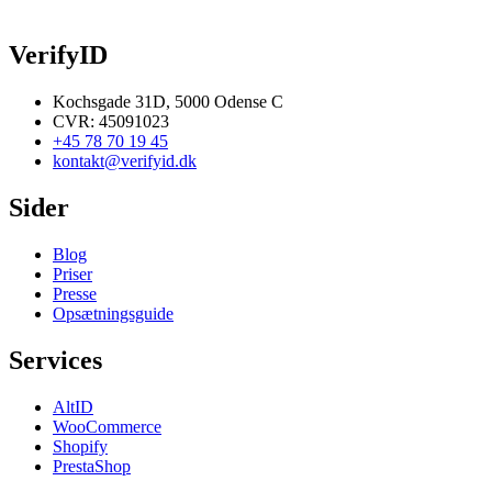
VerifyID
Kochsgade 31D, 5000 Odense C
CVR: 45091023
+45 78 70 19 45
kontakt@verifyid.dk
Sider
Blog
Priser
Presse
Opsætningsguide
Services
AltID
WooCommerce
Shopify
PrestaShop