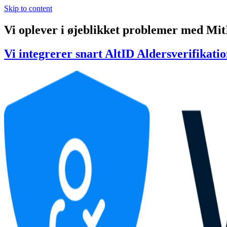
Skip to content
Vi oplever i øjeblikket problemer med Mit
Vi integrerer snart AltID Aldersverifikat