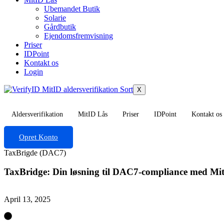
Ubemandet Butik
Solarie
Gårdbutik
Ejendomsfremvisning
Priser
IDPoint
Kontakt os
Login
X
Aldersverifikation
MitID Lås
Priser
IDPoint
Kontakt os
Opret Konto
TaxBrigde (DAC7)
TaxBridge: Din løsning til DAC7-compliance med Mi
April 13, 2025