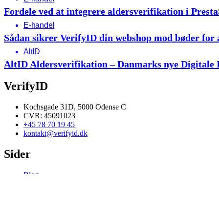
Fordele ved at integrere aldersverifikation i Prest
E-handel
Sådan sikrer VerifyID din webshop mod bøder for
AltID
AltID Aldersverifikation – Danmarks nye Digitale 
VerifyID
Kochsgade 31D, 5000 Odense C
CVR: 45091023
+45 78 70 19 45
kontakt@verifyid.dk
Sider
Blog
Priser
Presse
Opsætningsguide