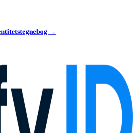
entitetstegnebog →