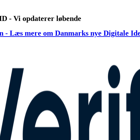
ID - Vi opdaterer løbende
ion - Læs mere om Danmarks nye Digitale Id