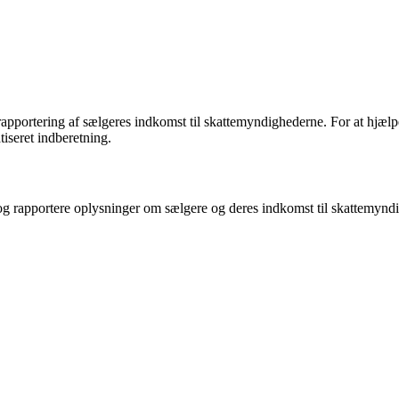
r rapportering af sælgeres indkomst til skattemyndighederne. For at hjæ
iseret indberetning.
og rapportere oplysninger om sælgere og deres indkomst til skattemyndi
.