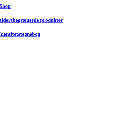
aShop
 aldersbegrænsede produkter
Identitetstegnebog