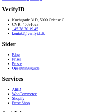
VerifyID
Kochsgade 31D, 5000 Odense C
CVR: 45091023
+45 78 70 19 45
kontakt@verifyid.dk
Sider
Blog
Priser
Presse
Opsætningsguide
Services
AltID
WooCommerce
Shopify
PrestaShop