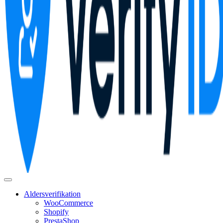
Aldersverifikation
WooCommerce
Shopify
PrestaShop