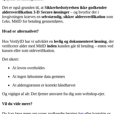
Det er også grunden til, at
Sikkerhedsstyrelsen ikke godkender
aldersverifikation
3-D Secure-løsninger
– og hvorfor der i
lovgivningen kræves en
selvstændig, sikker aldersverifikation
som
f.eks. MitID for betaling gennemføres.
Hvad er alternativet?
Hos VerifyID har vi udviklet en
lovlig og dokumenteret løsning
, der
verificerer alder med MitID
inden
kunden går til betaling – enten ved
kassen eller som sideverifikation.
Det sikrer:
At loven overholdes
At ingen følsomme data gemmes
At aldersgrænsen er korrekt håndhævet
Og vigtigst af alt: Det fjerner ansvaret fra dig som webshop-ejer.
Vil du vide mere?
Du kan læse mere om vores godkendte løsning
her
eller kontakte os