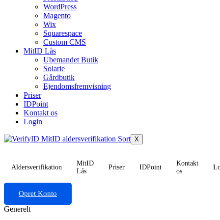
WordPress
Magento
Wix
Squarespace
Custom CMS
MitID Lås
Ubemandet Butik
Solarie
Gårdbutik
Ejendomsfremvisning
Priser
IDPoint
Kontakt os
Login
X
MitID
Kontakt
Aldersverifikation
Priser
IDPoint
Lo
Lås
os
Opret Konto
Generelt