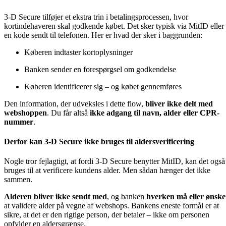
3-D Secure tilføjer et ekstra trin i betalingsprocessen, hvor
kortindehaveren skal godkende købet. Det sker typisk via MitID eller
en kode sendt til telefonen. Her er hvad der sker i baggrunden:
Køberen indtaster kortoplysninger
Banken sender en forespørgsel om godkendelse
Køberen identificerer sig – og købet gennemføres
Den information, der udveksles i dette flow,
bliver ikke delt med
webshoppen
. Du får altså
ikke adgang til navn, alder eller CPR-
nummer
.
Derfor kan 3-D Secure ikke bruges til aldersverificering
Nogle tror fejlagtigt, at fordi 3-D Secure benytter MitID, kan det også
bruges til at verificere kundens alder. Men sådan hænger det ikke
sammen.
Alderen bliver ikke sendt med
, og banken
hverken må eller ønske
at validere alder på vegne af webshops. Bankens eneste formål er at
sikre, at det er den rigtige person, der betaler – ikke om personen
opfylder en aldersgrænse.