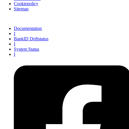
Cookiepolicy
Sitemap
Documentation
I
BankID Driftstatus
I
System Status
I