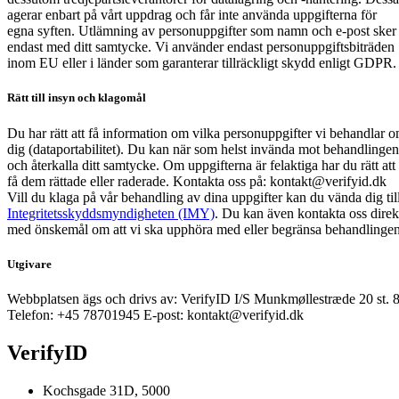
agerar enbart på vårt uppdrag och får inte använda uppgifterna för
egna syften. Utlämning av personuppgifter som namn och e-post sker
endast med ditt samtycke. Vi använder endast personuppgiftsbiträden
inom EU eller i länder som garanterar tillräckligt skydd enligt GDPR.
Rätt till insyn och klagomål
Du har rätt att få information om vilka personuppgifter vi behandlar 
dig (dataportabilitet). Du kan när som helst invända mot behandlingen
och återkalla ditt samtycke. Om uppgifterna är felaktiga har du rätt att
få dem rättade eller raderade. Kontakta oss på:
kontakt@verifyid.dk
Vill du klaga på vår behandling av dina uppgifter kan du vända dig til
Integritetsskyddsmyndigheten (IMY)
. Du kan även kontakta oss direk
med önskemål om att vi ska upphöra med eller begränsa behandlingen
Utgivare
Webbplatsen ägs och drivs av:
VerifyID I/S
Munkmøllestræde 20 st. 
Telefon: +45
78701945
E-post:
kontakt@verifyid.dk
VerifyID
Kochsgade 31D, 5000