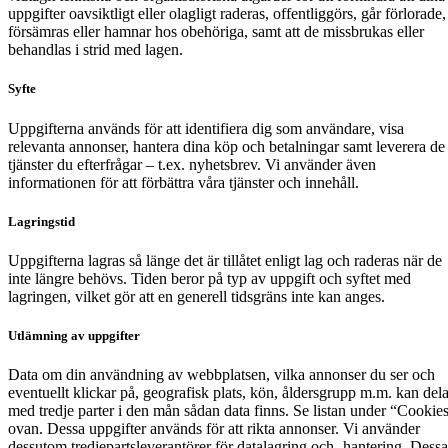
uppgifter oavsiktligt eller olagligt raderas, offentliggörs, går förlorade,
försämras eller hamnar hos obehöriga, samt att de missbrukas eller
behandlas i strid med lagen.
Syfte
Uppgifterna används för att identifiera dig som användare, visa
relevanta annonser, hantera dina köp och betalningar samt leverera de
tjänster du efterfrågar – t.ex. nyhetsbrev. Vi använder även
informationen för att förbättra våra tjänster och innehåll.
Lagringstid
Uppgifterna lagras så länge det är tillåtet enligt lag och raderas när de
inte längre behövs. Tiden beror på typ av uppgift och syftet med
lagringen, vilket gör att en generell tidsgräns inte kan anges.
Utlämning av uppgifter
Data om din användning av webbplatsen, vilka annonser du ser och
eventuellt klickar på, geografisk plats, kön, åldersgrupp m.m. kan del
med tredje parter i den mån sådan data finns. Se listan under “Cookie
ovan. Dessa uppgifter används för att rikta annonser. Vi använder
dessutom tredjepartsleverantörer för datalagring och -hantering. Dessa