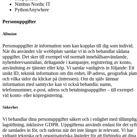
Nimbus Nordic IT
PythonAnywhere
Personuppgifter
Allmänt
Personuppgifter är information som kan kopplas till dig som individ.
När du använder vår webbplats samlar vi in och behandlar sådana
uppgifter. Det sker till exempel vid normalt innehållsanvändande,
nyhetsbrevsanmälan, deltagande i kampanjer, registrering av konto,
användning av tjänster eller köp. Vi samlar vanligtvis in följande: Ett
unikt ID, teknisk information om din enhet, IP-adress, geografisk plat
och vilka sidor du klickar på (intressen). Om du själv lämnar
information med samtycke kan vi också behandla: namn,
telefonnummer, e-post, adress och betalningsuppgifter – till exempel
vid konto- eller köpregistrering.
Säkerhet
Vi behandlar dina personuppgifter säkert och i enlighet med tillämplig
lagstiftning, inklusive GDPR. Uppgifterna används endast för det syft
de samlades in för, och raderas när det inte längre är relevant. Vi har
vidtagit tekniska och organisatoriska åtgärder för att förhindra att dina