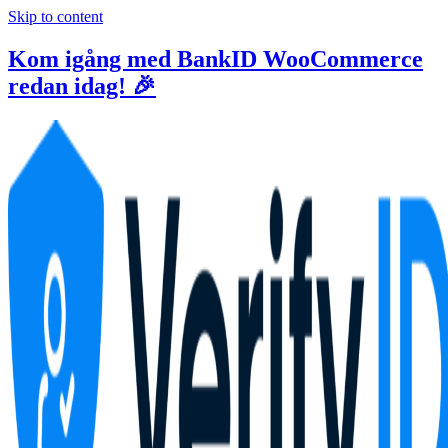
Skip to content
Kom igång med BankID WooCommerce
redan idag! 🎉