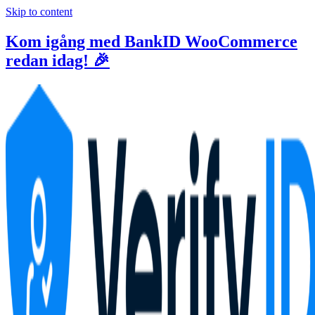
Skip to content
Kom igång med BankID WooCommerce
redan idag! 🎉