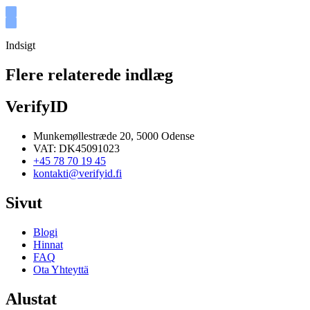
Indsigt
Flere relaterede indlæg
VerifyID
Munkemøllestræde 20, 5000 Odense
VAT: DK45091023
+45 78 70 19 45
kontakti@verifyid.fi
Sivut
Blogi
Hinnat
FAQ
Ota Yhteyttä
Alustat