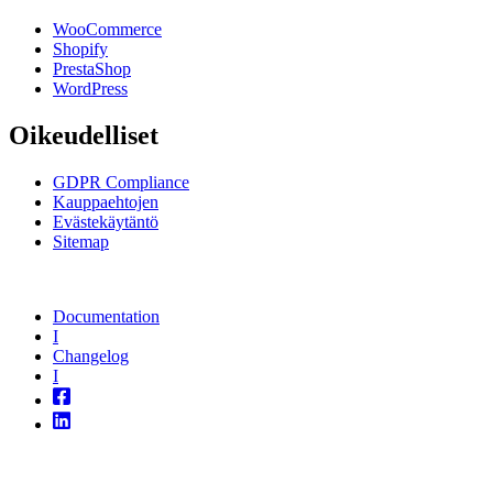
WooCommerce
Shopify
PrestaShop
WordPress
Oikeudelliset
GDPR Compliance
Kauppaehtojen
Evästekäytäntö
Sitemap
Documentation
I
Changelog
I