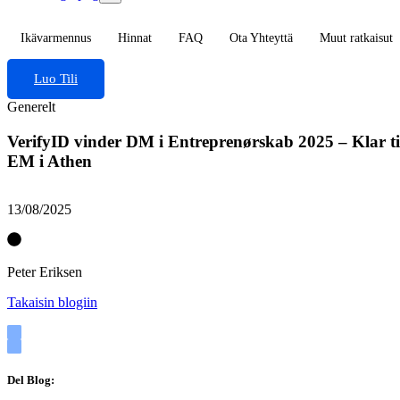
Ikävarmennus
Hinnat
FAQ
Ota Yhteyttä
Muut ratkaisut
Luo Tili
Generelt
VerifyID vinder DM i Entreprenørskab 2025 – Klar ti
EM i Athen
13/08/2025
Peter Eriksen
Takaisin blogiin
Del Blog: