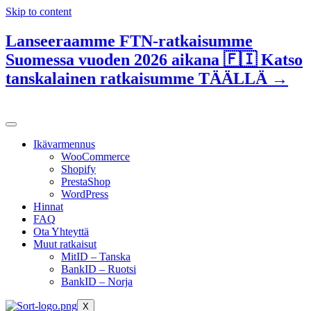
Skip to content
Lanseeraamme FTN-ratkaisumme
Suomessa vuoden 2026 aikana 🇫🇮 Katso
tanskalainen ratkaisumme TÄÄLLÄ →
Ikävarmennus
WooCommerce
Shopify
PrestaShop
WordPress
Hinnat
FAQ
Ota Yhteyttä
Muut ratkaisut
MitID – Tanska
BankID – Ruotsi
BankID – Norja
X