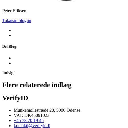
Peter Eriksen
Takaisin blogiin
Del Blog:
Indsigt
Flere relaterede indlæg
VerifyID
Munkemøllestræde 20, 5000 Odense
VAT: DK45091023
+45 78 70 19 45
kontakti@verifyid.fi