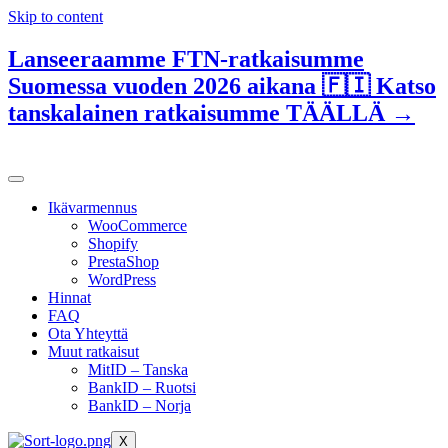
Skip to content
Lanseeraamme FTN-ratkaisumme
Suomessa vuoden 2026 aikana 🇫🇮 Katso
tanskalainen ratkaisumme TÄÄLLÄ →
Ikävarmennus
WooCommerce
Shopify
PrestaShop
WordPress
Hinnat
FAQ
Ota Yhteyttä
Muut ratkaisut
MitID – Tanska
BankID – Ruotsi
BankID – Norja
X