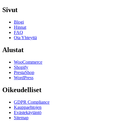
Sivut
Blogi
Hinnat
FAQ
Ota Yhteyttä
Alustat
WooCommerce
Shopify
PrestaShop
WordPress
Oikeudelliset
GDPR Compliance
Kauppaehtojen
Evästekäytäntö
Sitemap