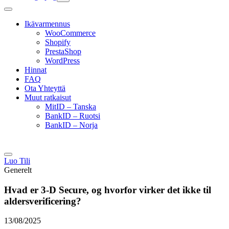
Ikävarmennus
WooCommerce
Shopify
PrestaShop
WordPress
Hinnat
FAQ
Ota Yhteyttä
Muut ratkaisut
MitID – Tanska
BankID – Ruotsi
BankID – Norja
Luo Tili
Generelt
Hvad er 3-D Secure, og hvorfor virker det ikke til
aldersverificering?
13/08/2025