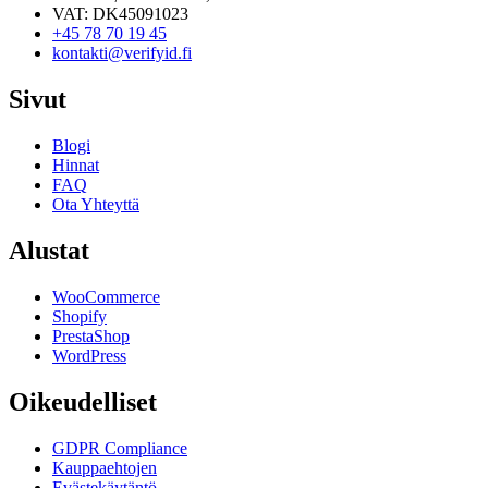
VAT: DK45091023
+45 78 70 19 45
kontakti@verifyid.fi
Sivut
Blogi
Hinnat
FAQ
Ota Yhteyttä
Alustat
WooCommerce
Shopify
PrestaShop
WordPress
Oikeudelliset
GDPR Compliance
Kauppaehtojen
Evästekäytäntö