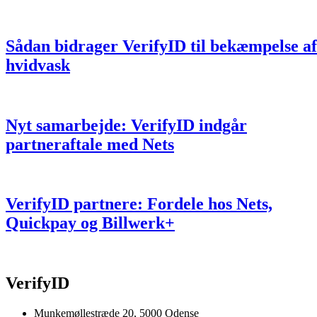
Sådan bidrager VerifyID til bekæmpelse af
hvidvask
Nyt samarbejde: VerifyID indgår
partneraftale med Nets
VerifyID partnere: Fordele hos Nets,
Quickpay og Billwerk+
VerifyID
Munkemøllestræde 20, 5000 Odense