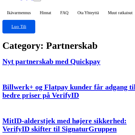
Ikävarmennus
Hinnat
FAQ
Ota Yhteyttä
Muut ratkaisut
Luo Tili
Category:
Partnerskab
Nyt partnerskab med Quickpay
Billwerk+ og Flatpay kunder får adgang ti
bedre priser på VerifyID
MitID-alderstjek med højere sikkerhed:
VerifyID skifter til SignaturGruppen