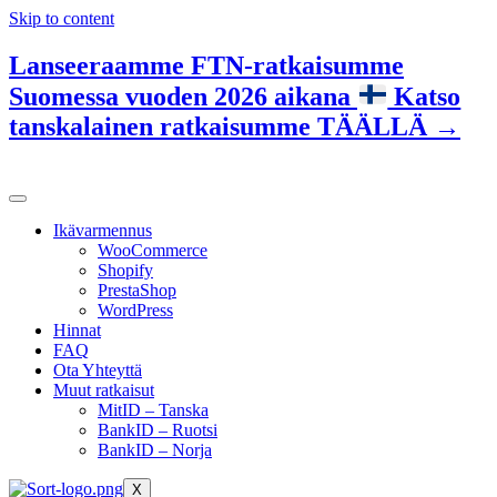
Skip to content
Lanseeraamme FTN-ratkaisumme
Suomessa vuoden 2026 aikana
Katso
tanskalainen ratkaisumme TÄÄLLÄ →
Ikävarmennus
WooCommerce
Shopify
PrestaShop
WordPress
Hinnat
FAQ
Ota Yhteyttä
Muut ratkaisut
MitID – Tanska
BankID – Ruotsi
BankID – Norja
X