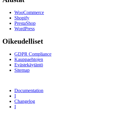
WooCommerce
Shopify
PrestaShop
WordPress
Oikeudelliset
GDPR Compliance
Kauppaehtojen
Evästekäytäntö
Sitemap
Documentation
I
Changelog
I