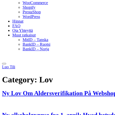
WooCommerce
Shopify
PrestaShop
WordPress
Hinnat
FAQ
Ota Yhteyttä
Muut ratkaisut
MitID – Tanska
BankID – Ruotsi
BankID – Norja
Luo Tili
Category:
Lov
Ny Lov Om Aldersverifikation På Websho