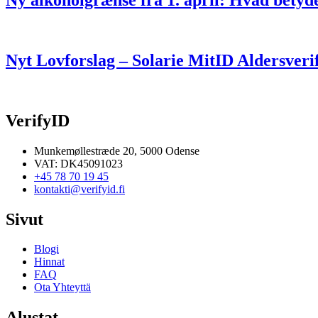
Ny alkoholgrænse fra 1. april: Hvad betyd
Nyt Lovforslag – Solarie MitID Aldersveri
VerifyID
Munkemøllestræde 20, 5000 Odense
VAT: DK45091023
+45 78 70 19 45
kontakti@verifyid.fi
Sivut
Blogi
Hinnat
FAQ
Ota Yhteyttä
Alustat