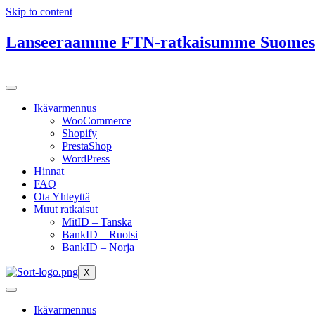
Skip to content
Lanseeraamme FTN-ratkaisumme Suomess
Ikävarmennus
WooCommerce
Shopify
PrestaShop
WordPress
Hinnat
FAQ
Ota Yhteyttä
Muut ratkaisut
MitID – Tanska
BankID – Ruotsi
BankID – Norja
X
Ikävarmennus