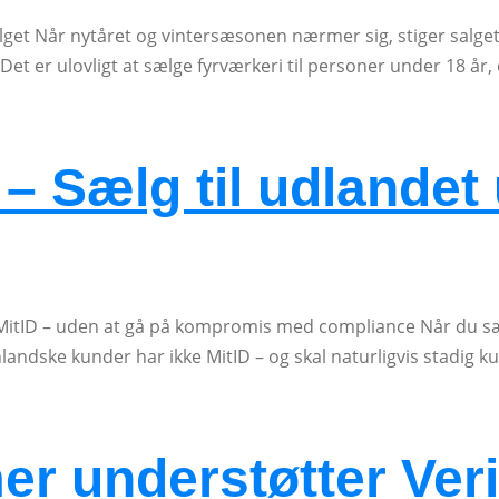
årssalget Når nytåret og vintersæsonen nærmer sig, stiger sa
Det er ulovligt at sælge fyrværkeri til personer under 18 å
 Sælg til udlandet 
n MitID – uden at gå på kompromis med compliance Når du s
andske kunder har ikke MitID – og skal naturligvis stadig 
r understøtter Veri