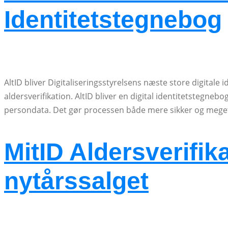
Identitetstegnebog
AltID bliver Digitaliseringsstyrelsens næste store digital
aldersverifikation. AltID bliver en digital identitetstegn
persondata. Det gør processen både mere sikker og meget l
MitID Aldersverifikat
nytårssalget