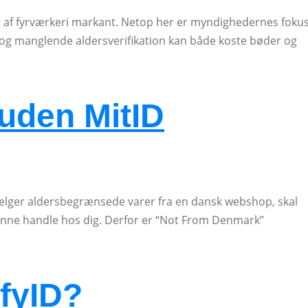
lget af fyrværkeri markant. Netop her er myndighedernes foku
r, og manglende aldersverifikation kan både koste bøder og
uden MitID
ælger aldersbegrænsede varer fra en dansk webshop, skal
kunne handle hos dig. Derfor er “Not From Denmark”
fyID?