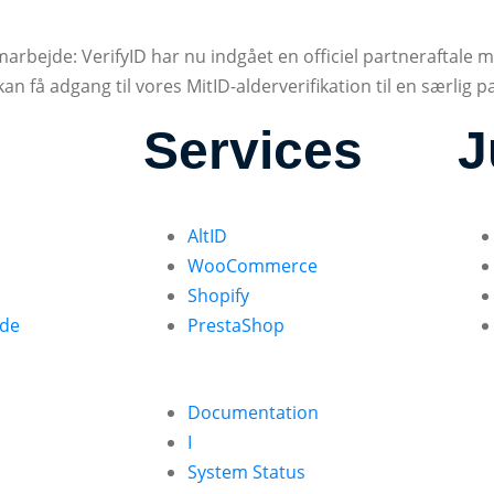
amarbejde: VerifyID har nu indgået en officiel partneraftale 
kan få adgang til vores MitID-alderverifikation til en særlig 
Services
J
AltID
WooCommerce
Shopify
ide
PrestaShop
Documentation
I
System Status