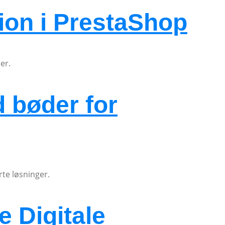
tion i PrestaShop
er.
 bøder for
te løsninger.
e Digitale