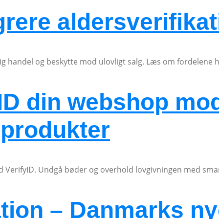
grere aldersverifika
vlig handel og beskytte mod ulovligt salg. Læs om fordelene h
yID din webshop mod
produkter
 VerifyID. Undgå bøder og overhold lovgivningen med smar
ation – Danmarks ny