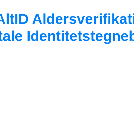
 AltID Aldersverifik
ale Identitetstegn