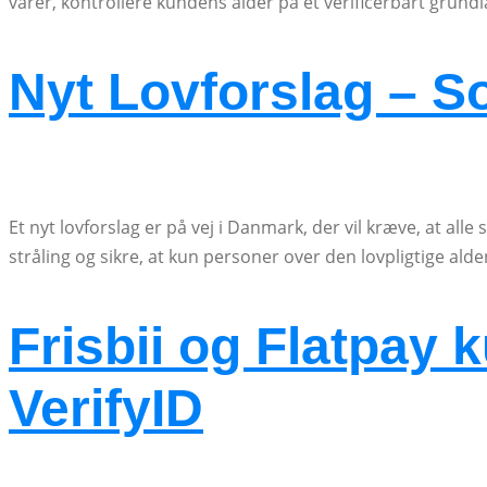
varer, kontrollere kundens alder på et verificerbart grund
Nyt Lovforslag – So
Et nyt lovforslag er på vej i Danmark, der vil kræve, at alle
stråling og sikre, at kun personer over den lovpligtige alder
Frisbii og Flatpay 
VerifyID