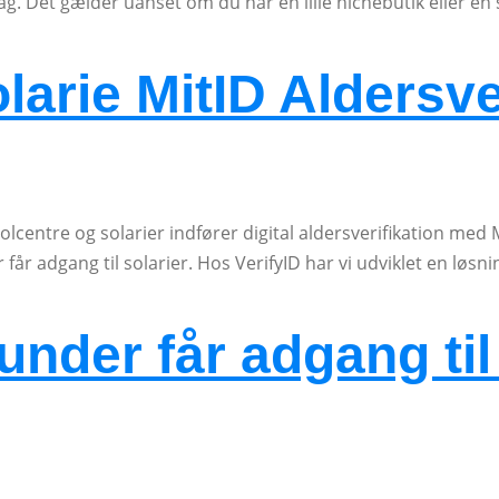
lag. Det gælder uanset om du har en lille nichebutik eller e
larie MitID Aldersve
 solcentre og solarier indfører digital aldersverifikation med
 får adgang til solarier. Hos VerifyID har vi udviklet en løsn
kunder får adgang til