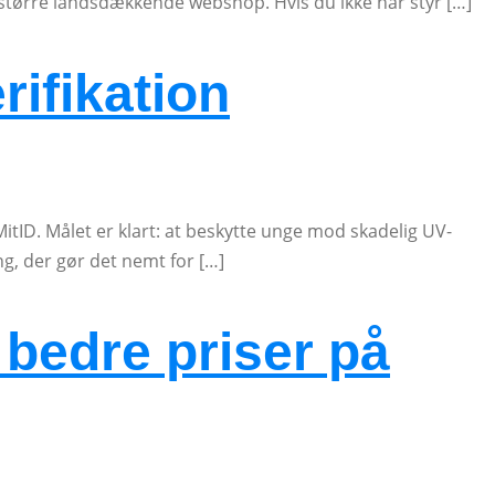
n større landsdækkende webshop. Hvis du ikke har styr […]
rifikation
 MitID. Målet er klart: at beskytte unge mod skadelig UV-
ing, der gør det nemt for […]
 bedre priser på