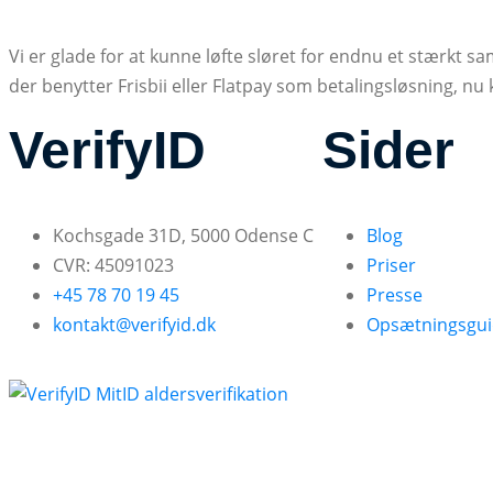
Vi er glade for at kunne løfte sløret for endnu et stærkt s
der benytter Frisbii eller Flatpay som betalingsløsning, nu 
VerifyID
Sider
Kochsgade 31D, 5000 Odense C
Blog
CVR: 45091023
Priser
+45 78 70 19 45
Presse
kontakt@verifyid.dk
Opsætningsgu