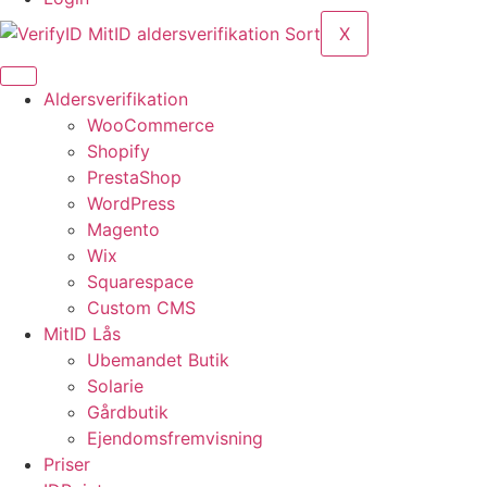
X
Aldersverifikation
WooCommerce
Shopify
PrestaShop
WordPress
Magento
Wix
Squarespace
Custom CMS
MitID Lås
Ubemandet Butik
Solarie
Gårdbutik
Ejendomsfremvisning
Priser