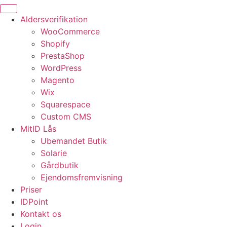
Aldersverifikation
WooCommerce
Shopify
PrestaShop
WordPress
Magento
Wix
Squarespace
Custom CMS
MitID Lås
Ubemandet Butik
Solarie
Gårdbutik
Ejendomsfremvisning
Priser
IDPoint
Kontakt os
Login