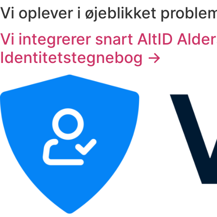
Skip
Vi oplever i øjeblikket probl
to
content
Vi integrerer snart AltID Ald
Identitetstegnebog →