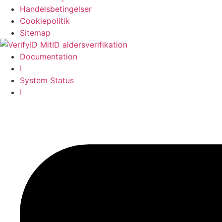
Handelsbetingelser
Cookiepolitik​
Sitemap
Documentation
I
System Status
I